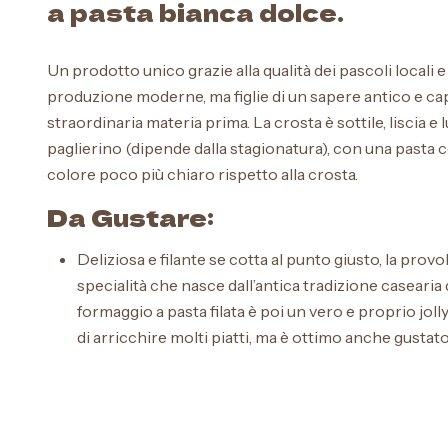
a pasta bianca dolce.
Un prodotto unico grazie alla qualità dei pascoli locali e a
produzione moderne, ma figlie di un sapere antico e cap
straordinaria materia prima. La crosta è sottile, liscia e 
paglierino (dipende dalla stagionatura), con una pasta 
colore poco più chiaro rispetto alla crosta.
Da Gustare:
Deliziosa e filante se cotta al punto giusto, la provo
specialità che nasce dall’antica tradizione casearia
formaggio a pasta filata è poi un vero e proprio jol
di arricchire molti piatti, ma è ottimo anche gustato
Peso