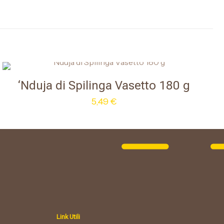
NTEPORO – SPILINGA
 caglio, fermenti lattici
‘Nduja di Spilinga Vasetto 180 g
5,49
€
Link Utili