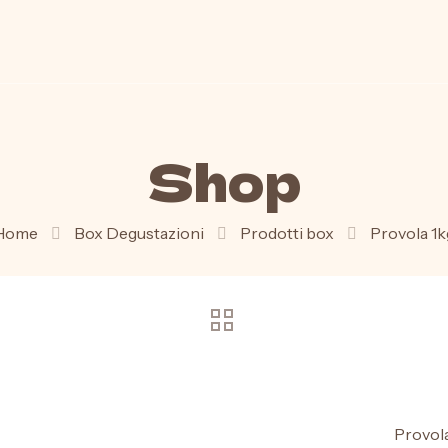
Shop
Home
Box Degustazioni
Prodotti box
Provola 1k
Provola