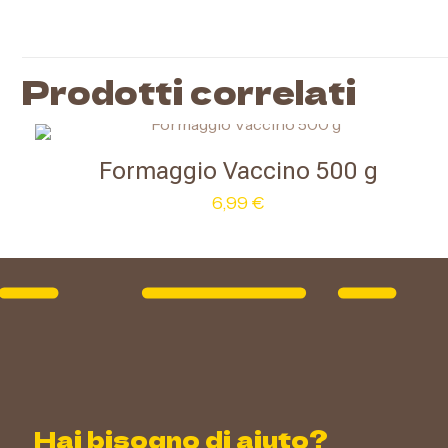
Produttore
Ingredineti
Prodotti correlati
Formaggio Vaccino 500 g
6,99
€
Hai bisogno di aiuto?