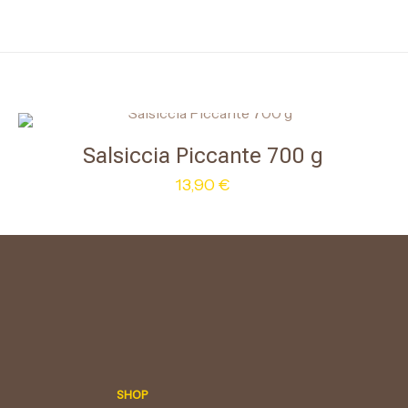
CASEIFICIO MO
Latte intero di vacca pastorizzato, sale,
Salsiccia Piccante 700 g
13,90
€
SHOP