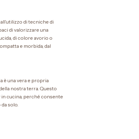
ll’utilizzo di tecniche di
aci di valorizzare una
lucida, di colore avorio o
compatta e morbida, dal
la è una vera e propria
 della nostra terra. Questo
ly in cucina, perché consente
 da solo.