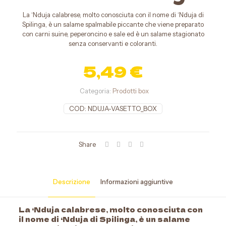
umi
La ‘Nduja calabrese, molto conosciuta con il nome di ‘Nduja di
Spilinga, è un salame spalmabile piccante che viene preparato
con carni suine, peperoncino e sale ed è un salame stagionato
senza conservanti e coloranti.
i
5,49
€
ria
Categoria:
Prodotti box
COD:
NDUJA-VASETTO_BOX
Share
Specialità
da forno
Descrizione
Informazioni aggiuntive
La ‘Nduja calabrese, molto conosciuta con
il nome di ‘Nduja di Spilinga, è un salame