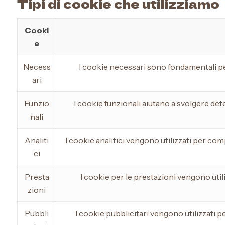
Tipi di cookie che utilizziamo
Pasta
Cooki
e
Specialità
Necess
I cookie necessari sono fondamentali pe
da forno
ari
Funzio
I cookie funzionali aiutano a svolgere det
nali
Analiti
I cookie analitici vengono utilizzati per co
ci
Presta
I cookie per le prestazioni vengono utili
zioni
Pubbli
I cookie pubblicitari vengono utilizzati pe