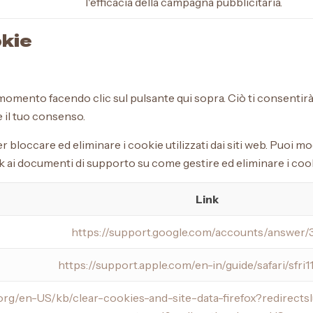
l'efficacia della campagna pubblicitaria.
okie
momento facendo clic sul pulsante qui sopra. Ciò ti consentirà 
 il tuo consenso.
er bloccare ed eliminare i cookie utilizzati dai siti web. Puoi 
ink ai documenti di supporto su come gestire ed eliminare i coo
Link
https://support.google.com/accounts/answer
https://support.apple.com/en-in/guide/safari/sfri
a.org/en-US/kb/clear-cookies-and-site-data-firefox?redirec