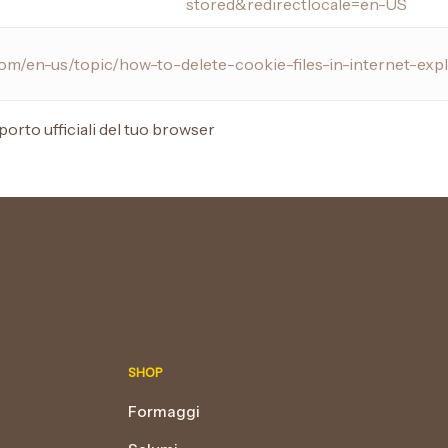
stored&redirectlocale=en-US
.com/en-us/topic/how-to-delete-cookie-files-in-internet-e
porto ufficiali del tuo browser
SHOP
Formaggi