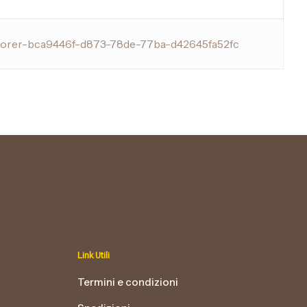
xplorer-bca9446f-d873-78de-77ba-d42645fa52fc
Link Utili
Termini e condizioni