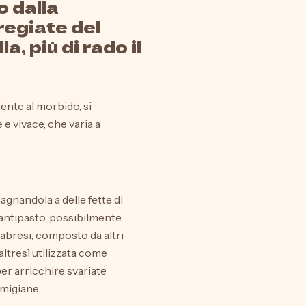
 dalla
regiate del
a, più di rado il
nte al morbido, si
 vivace, che varia a
gnandola a delle fette di
antipasto, possibilmente
alabresi, composto da altri
altresì utilizzata come
per arricchire svariate
rmigiane.