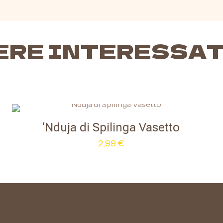
ERE INTERESSAT
‘Nduja di Spilinga Vasetto
2,99
€
Questo
prodotto
ha
più
varianti.