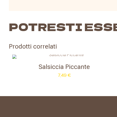
POTRESTI ESS
Prodotti correlati
Salsiccia Piccante
7,49
€
Questo
prodotto
ha
più
varianti.