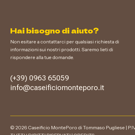
Le
opzioni
possono
essere
Hai bisogno di aiuto?
scelte
nella
Non esitare a contattarci per qualsiasi richiesta di
pagina
informazioni sui nostri prodotti. Saremo lieti di
del
rispondere alla tue domande.
prodotto
(+39) 0963 65059
info@caseificiomonteporo.it
© 2026 Caseificio MontePoro di Tommaso Pugliese | P