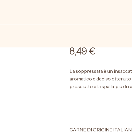
 Piccante
8,49
€
La soppressata è un insaccat
aromatico e deciso ottenuto da
prosciutto e la spalla, più di rad
CARNE DI ORIGINE ITALIA