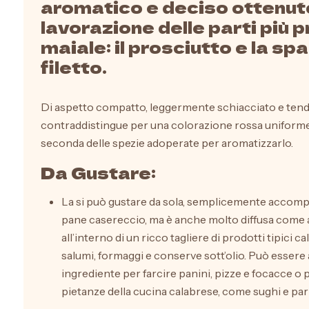
aromatico e deciso ottenuto
Pasta
lavorazione delle parti più p
maiale: il prosciutto e la spall
filetto.
Specialità
da forno
Di aspetto compatto, leggermente schiacciato e tende
contraddistingue per una colorazione rossa uniforme e
seconda delle spezie adoperate per aromatizzarlo.
Da Gustare:
La si può gustare da sola, semplicemente accompa
pane casereccio, ma è anche molto diffusa come 
all’interno di un ricco tagliere di prodotti tipici c
salumi, formaggi e conserve sott’olio. Può essere 
ingrediente per farcire panini, pizze e focacce o 
pietanze della cucina calabrese, come sughi e pa