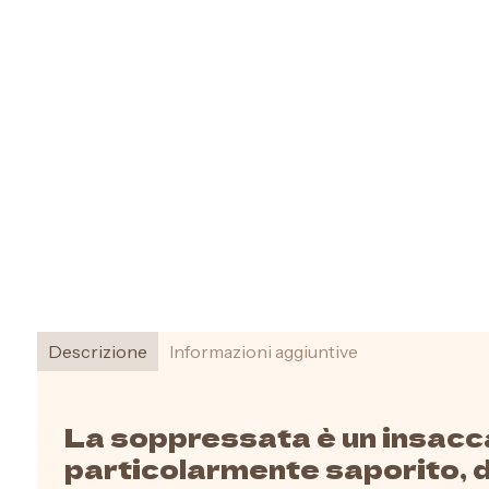
Formaggi
Salumi
Sapori
Descrizione
Informazioni aggiuntive
di
Calabria
La soppressata è un insacc
particolarmente saporito, d