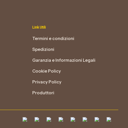
Le
opzioni
possono
essere
Link Utili
scelte
nella
Termini e condizioni
pagina
Spedizioni
del
prodotto
Garanzia e Informazioni Legali
Cookie Policy
Privacy Policy
Produttori