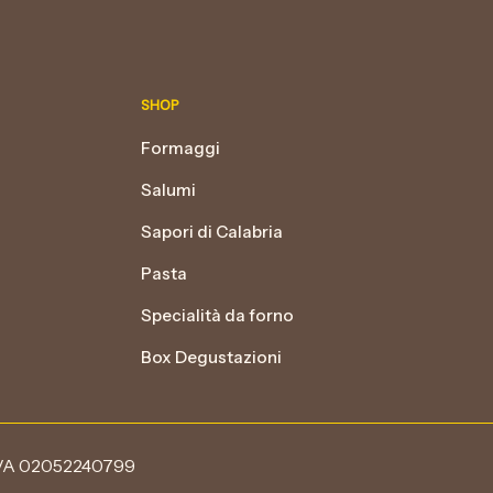
Le
opzioni
possono
essere
SHOP
scelte
nella
Formaggi
pagina
Salumi
del
prodotto
Sapori di Calabria
Pasta
Specialità da forno
Box Degustazioni
.IVA 02052240799