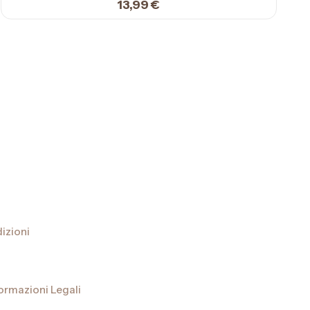
13,99
€
izioni
ormazioni Legali